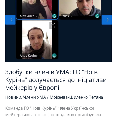
вебінару
Здобутки членів УМА: ГО “Ноїв
Курінь” долучається до ініціативи
мейкерів у Європі
Новини
,
Члени УМА
/
Моісеєва-Шиленко Тетяна
Команда ГО “Ноїв Курінь”, члена Української
мейкерської асоціації, нещодавно організувала