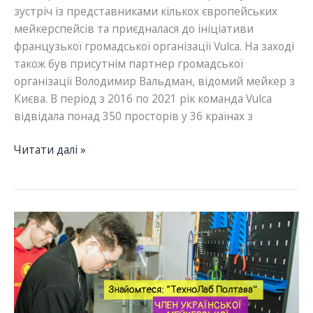
зустріч із представниками кількох європейських
мейкерспейсів та приєдналася до ініціативи
французької громадської організації Vulca. На заході
також був присутнім партнер громадської
організації Володимир Вальдман, відомий мейкер з
Києва. В період з 2016 по 2021 рік команда Vulca
відвідала понад 350 просторів у 36 країнах з
Здобутки
Читати далі »
членів
УМА:
ГО
“Ноїв
Курінь”
долучається
до
ініціативи
мейкерів