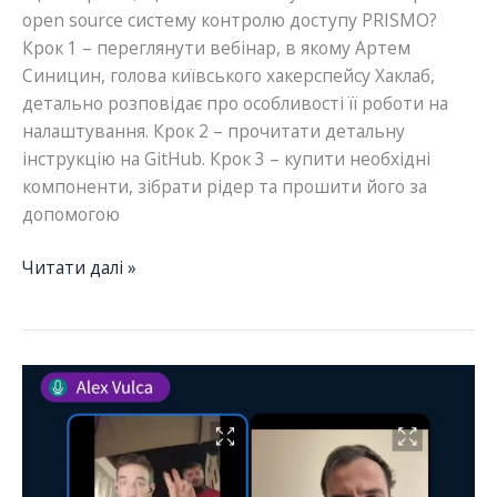
open source систему контролю доступу PRISMO?
Крок 1 – переглянути вебінар, в якому Артем
Синицин, голова київського хакерспейсу Хаклаб,
детально розповідає про особливості її роботи на
налаштування. Крок 2 – прочитати детальну
інструкцію на GitHub. Крок 3 – купити необхідні
компоненти, зібрати рідер та прошити його за
допомогою
Система
Читати далі »
контролю
доступу
до
майстерні
та
обладнання
Prismo:
запис