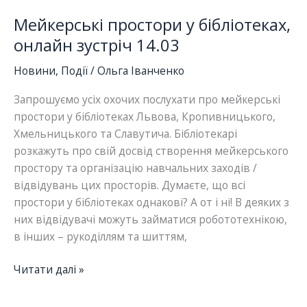
Мейкерські простори у бібліотеках,
онлайн зустріч 14.03
Новини
,
Події
/
Ольга Іванченко
Запрошуємо усіх охочих послухати про мейкерські
простори у бібліотеках Львова, Кропивницького,
Хмельницького та Славутича. Бібліотекарі
розкажуть про свій досвід створення мейкерського
простору та організацію навчальних заходів /
відвідувань цих просторів. Думаєте, що всі
простори у бібліотеках однакові? А от і ні! В деяких з
них відвідувачі можуть займатися робототехнікою,
в інших – рукоділлям та шиттям,
Мейкерські
Читати далі »
простори
у