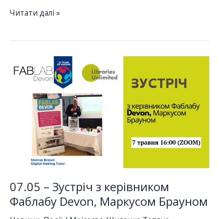
Підсумки
Читати далі »
програми
обміну
досвідом
по
Україні
07.05 – Зустріч з керівником
Фаблабу Devon, Маркусом Брауном