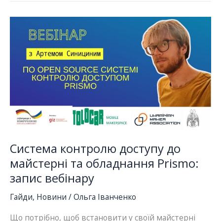
бібліотеках,
онлайн
зустріч
14.03
Система контролю доступу до
майстерні та обладнання Prismo:
запис вебінару
Гайди
,
Новини
/
Ольга Іванченко
Що потрібно, щоб встановити у своїй майстерні