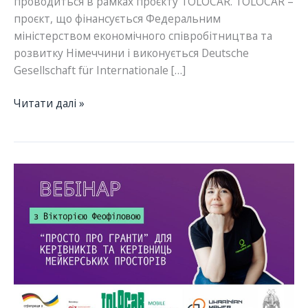
проводиться в рамках проєкту TOLOCAR. TOLOCAR –
проєкт, що фінансується Федеральним
міністерством економічного співробітництва та
розвитку Німеччини і виконується Deutsche
Gesellschaft für Internationale […]
Запис
Читати далі »
вебінару
“Community
Canvas
як
основний
інструмент
стратегічного
планування
в
роботі
зі