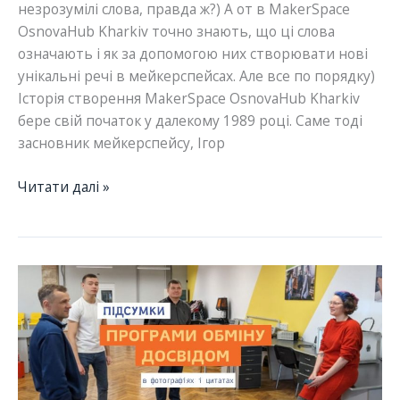
незрозумілі слова, правда ж?) А от в MakerSpace
OsnovaHub Kharkiv точно знають, що ці слова
означають і як за допомогою них створювати нові
унікальні речі в мейкерспейсах. Але все по порядку)
Історія створення MakerSpace OsnovaHub Kharkiv
бере свій початок у далекому 1989 році. Саме тоді
засновник мейкерспейсу, Ігор
Знайомтеся
Читати далі »
з
членами
УМА:
MakerSpace
OsnovaHub
Kharkiv