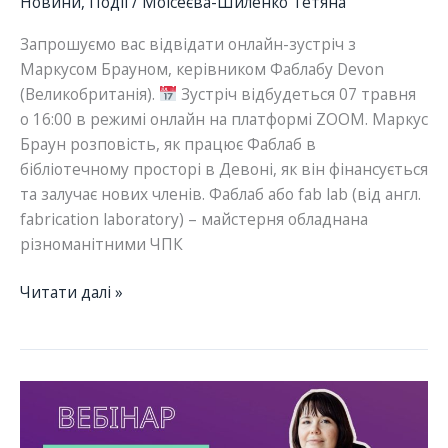
Новини
,
Події
/
Моісеєва-Шиленко Тетяна
Запрошуємо вас відвідати онлайн-зустріч з
Маркусом Брауном, керівником Фаблабу Devon
(Великобританія).
Зустріч відбудеться 07 травня
о 16:00 в режимі онлайн на платформі ZOOM. Маркус
Браун розповість, як працює Фаблаб в
бібліотечному просторі в Девоні, як він фінансується
та залучає нових членів. Фаблаб або fab lab (від англ.
fabrication laboratory) – майстерня обладнана
різноманітними ЧПК
07.05
Читати далі »
–
Зустріч
з
керівником
Фаблабу
Devon,