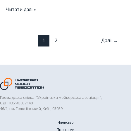
Знайомтеся
Читати далі »
з
членом
УМА:
“Технолаб
1
2
Далі
→
Полтава”
Громадська спілка "Українська мейкерська асоціація",
ЄДРПОУ 45037140
46/1, пр. Голосіївський, Київ, 03039
Членство
Програми