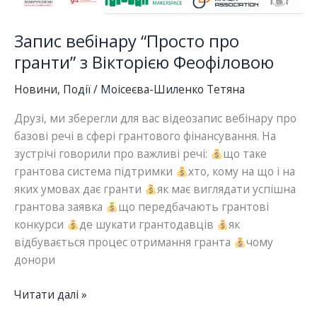
спільнотами”
Запис вебінару “Просто про
гранти” з Вікторією Феофіловою
Новини
,
Події
/
Моісеєва-Шиленко Тетяна
Друзі, ми зберегли для вас відеозапис вебінару про
базові речі в сфері грантового фінансування. На
зустрічі говорили про важливі речі:
що таке
грантова система підтримки
хто, кому на що і на
яких умовах дає гранти
як має виглядати успішна
грантова заявка
що передбачають грантові
конкурси
де шукати грантодавців
як
відбувається процес отримання гранта
чому
донори
Запис
Читати далі »
вебінару