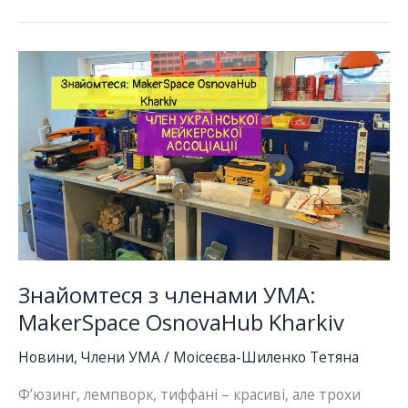
“Просто
про
гранти”
з
Вікторією
Феофіловою
Знайомтеся з членами УМА:
MakerSpace OsnovaHub Kharkiv
Новини
,
Члени УМА
/
Моісеєва-Шиленко Тетяна
Ф’юзинг, лемпворк, тиффані – красиві, але трохи