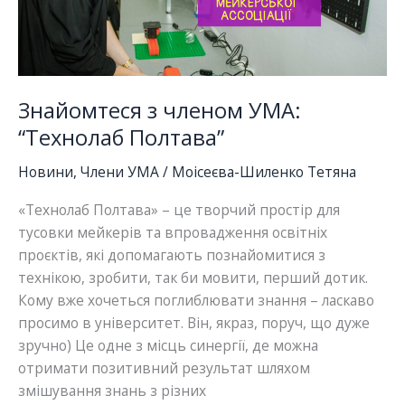
у
Європі
Знайомтеся з членом УМА:
“Технолаб Полтава”
Новини
,
Члени УМА
/
Моісеєва-Шиленко Тетяна
«Технолаб Полтава» – це творчий простір для
тусовки мейкерів та впровадження освітніх
проєктів, які допомагають познайомитися з
технікою, зробити, так би мовити, перший дотик.
Кому вже хочеться поглиблювати знання – ласкаво
просимо в університет. Він, якраз, поруч, що дуже
зручно) Це одне з місць синергії, де можна
отримати позитивний результат шляхом
змішування знань з різних