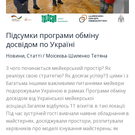
Підсумки програми обміну
досвідом по Україні
Новини
,
Статті
/
Моісеєва-Шиленко Тетяна
З чого починається мейкерський простір? Як
реалізує свою стратегію? Як досягає успіху?З цими і з
багатьма іншими важливими питаннями мейкери
подорожували Україною в рамках Програми обміну
досвідом від Української мейкерської
асоціації.Загалом відбулось 11 візитів в такі локації:
Під час зустрічей гості вивчали наявне обладнання в
майстернях, досліджували простори, розпитували
керівників про моделі існування майстерень: як