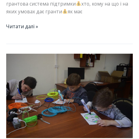
грантова система підтримки
хто, кому на що і на
яких умовах дає гранти
як має
23.03
Читати далі »
–
Вебінар
“Просто
про
гранти”
з
Вікторією
Феофіловою