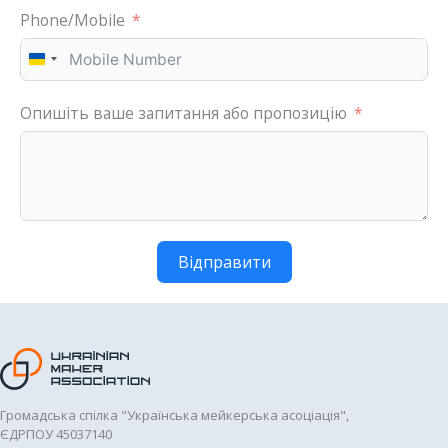
Phone/Mobile
U
k
Опишіть ваше запитання або пропозицію
r
a
i
n
e
+
Відправити
3
8
0
Громадська спілка "Українська мейкерська асоціація",
ЄДРПОУ 45037140