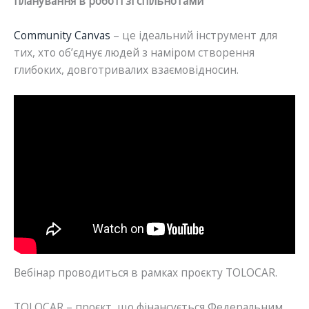
планування в роботі зі спільнотами
”
Community Canvas
– це ідеальний інструмент для
тих, хто об’єднує людей з наміром створення
глибоких, довготривалих взаємовідносин.
Вебінар проводиться в рамках проєкту TOLOCAR.
TOLOCAR – проєкт, що фінансується Федеральним