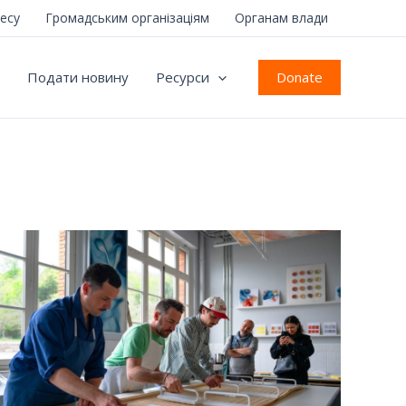
несу
Громадським організаціям
Органам влади
Donate
Подати новину
Ресурси