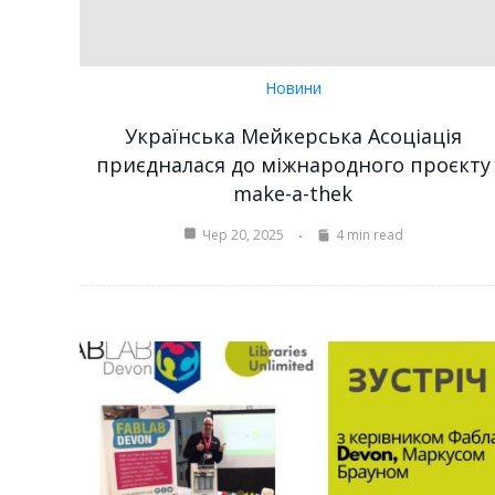
Новини
Українська Мейкерська Асоціація
приєдналася до міжнародного проєкту
make-a-thek
Чер 20, 2025
4 min read