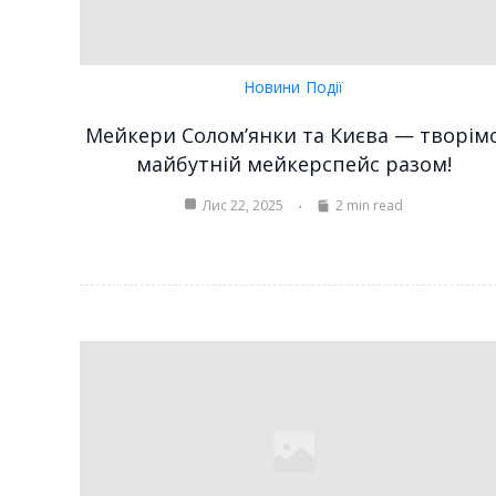
Новини
Події
Мейкери Солом’янки та Києва — творім
майбутній мейкерспейс разом!
Лис 22, 2025
2 min read