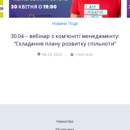
Новини
Події
30.04 – вебінар з ком’юніті менеджменту:
“Складання плану розвитку спільноти”
Кві 24, 2024
1 min read
Членство
Програми