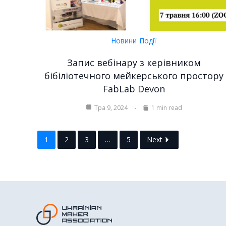
Новини
Події
Запис вебінару з керівником
бібіліотечного мейкерського простору
FabLab Devon
Тра 9, 2024
1 min read
1
2
3
…
5
Next