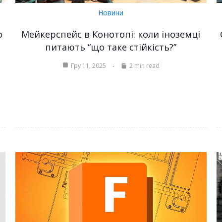
Новини
о
Мейкерспейс в Конотопі: коли іноземці
питають “що таке стійкість?”
Гру 11, 2025
2 min read