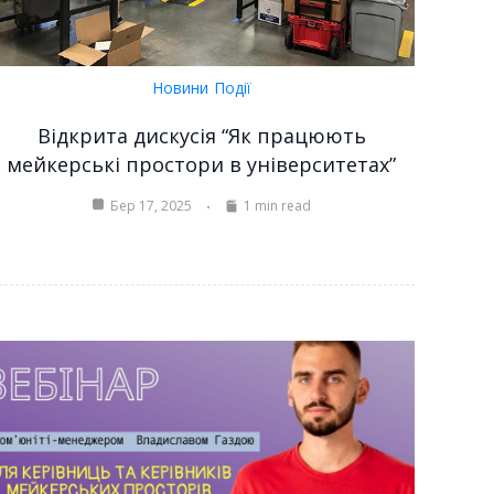
Новини
Події
Відкрита дискусія “Як працюють
мейкерські простори в університетах”
Бер 17, 2025
1 min read