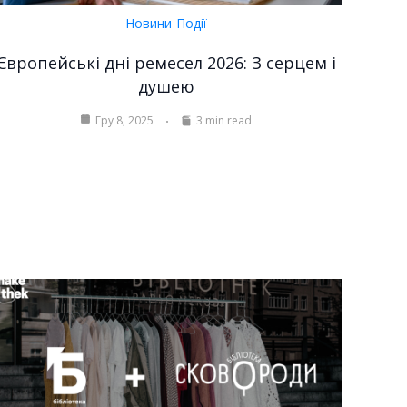
Новини
Події
Європейські дні ремесел 2026: З серцем і
душею
Гру 8, 2025
3 min read