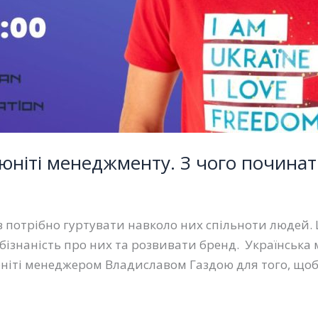
мʼюніті менеджменту. З чого починат
в потрібно гуртувати навколо них спільноти людей
бізнаність про них та розвивати бренд. Українська 
’юніті менеджером Владиславом Газдою для того, щоб