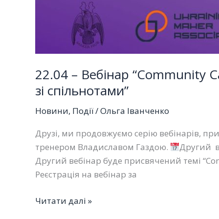
22.04 – Вебінар “Community C
зі спільнотами”
Новини
,
Події
/
Ольга Іванченко
Друзі, ми продовжуємо серію вебінарів, пр
тренером Владиславом Газдою.
Другий ве
Другий вебінар буде присвячений темі “Co
Реєстрація на вебінар за
22.04
Читати далі »
–