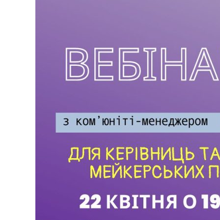
менеджменту:
“Складання
плану
розвитку
спільноти”