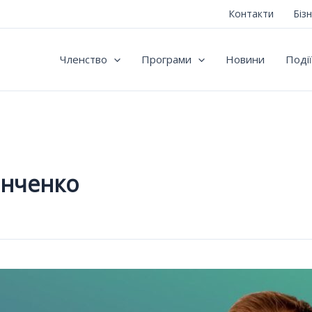
Контакти
Біз
Членство
Програми
Новини
Події
анченко