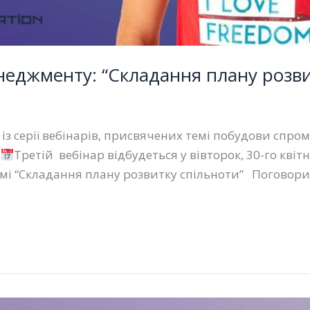
менеджменту: “Складання плану розви
із серії вебінарів, присвячених темі побудови спро
.
Третій вебінар відбудеться у вівторок, 30-го кві
темі “Складання плану розвитку спільноти” Поговор