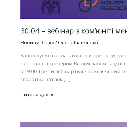
30.04 – вебінар з ком’юніті 
Новини
,
Події
/
Ольга Іванченко
Запрошуємо вас на заключну, третю зустріч 
просторів з тренером Владиславом Газдою
о 19:00 Третій вебінар буде присвячений 
зворотній зв’язок […]
30.04
Читати далі »
–
вебінар
з
ком’юніті