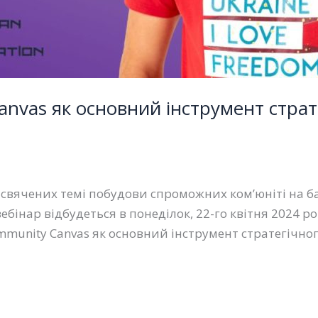
anvas як основний інструмент страт
исвячених темі побудови спроможних ком’юніті на б
бінар відбудеться в понеділок, 22-го квітня 2024 р
mmunity Canvas як основний інструмент стратегічно