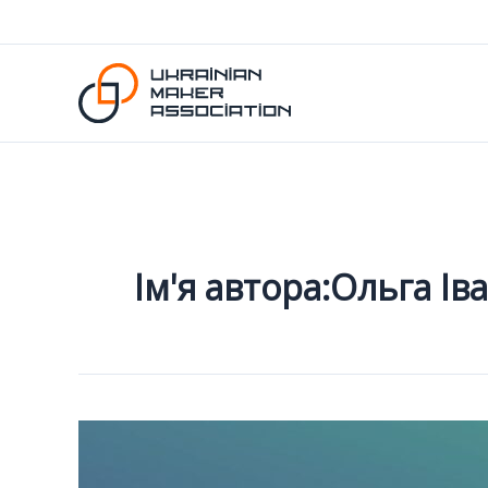
Перейти
до
вмісту
Ім'я автора:Ольга Ів