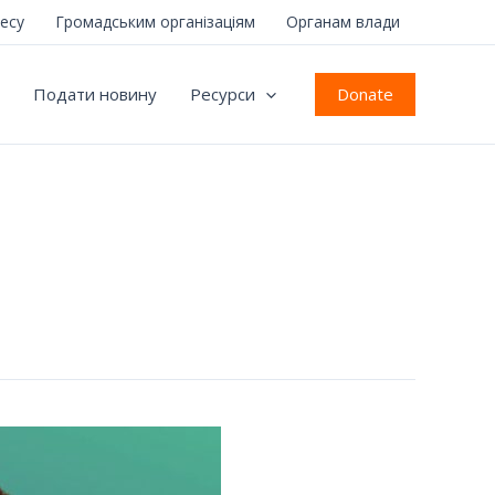
несу
Громадським організаціям
Органам влади
Donate
Подати новину
Ресурси