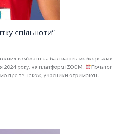
тку спільноти”
можних ком’юніті на базі ваших мейкерських
тня 2024 року, на платформі ZOOM.
Початок
имо про те Також, учасники отримають