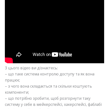
З цього відео ви дізнаєтесь:
– що таке система контролю доступу та як вона
працює;
– з чого вона складається та скільки коштують
компоненти;
– що потрібно зробити, щоб розгорнути таку
систему у себе в мейкерспейсі, хакерспейсі, фаблабі