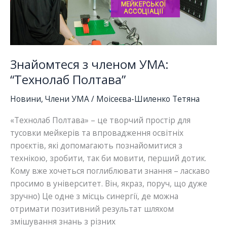
у
Європі
Знайомтеся з членом УМА:
“Технолаб Полтава”
Новини
,
Члени УМА
/
Моісеєва-Шиленко Тетяна
«Технолаб Полтава» – це творчий простір для
тусовки мейкерів та впровадження освітніх
проєктів, які допомагають познайомитися з
технікою, зробити, так би мовити, перший дотик.
Кому вже хочеться поглиблювати знання – ласкаво
просимо в університет. Він, якраз, поруч, що дуже
зручно) Це одне з місць синергії, де можна
отримати позитивний результат шляхом
змішування знань з різних