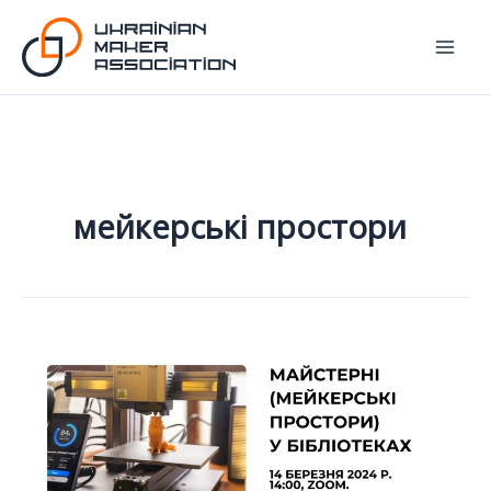
Перейти
до
вмісту
мейкерські простори