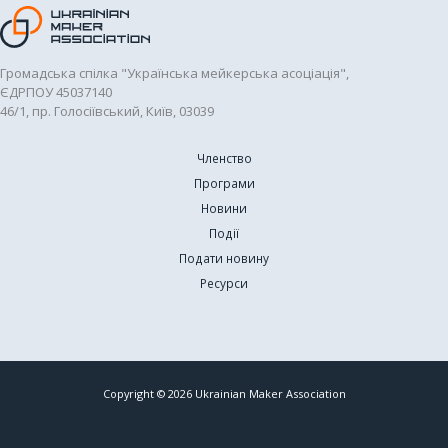
Громадська спілка "Українська мейкерська асоціація",
ЄДРПОУ 45037140
46/1, пр. Голосіївський, Київ, 03039
Членство
Програми
Новини
Події
Подати новину
Ресурси
Copyright © 2026 Ukrainian Maker Association