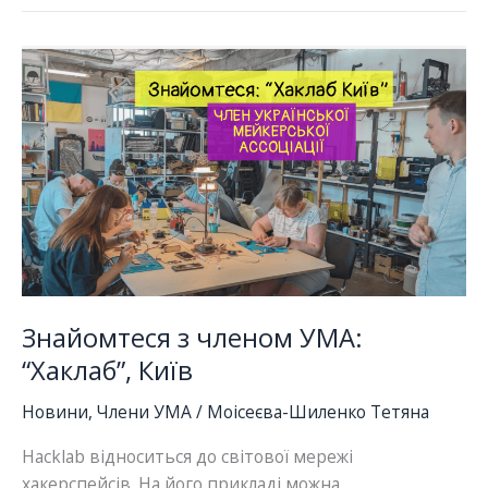
Мейкерська
Культура:
спільний
шлях
розвитку
Знайомтеся з членом УМА:
“Хаклаб”, Київ
Новини
,
Члени УМА
/
Моісеєва-Шиленко Тетяна
Hacklab відноситься до світової мережі
хакерспейсів. На його прикладі можна