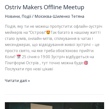
Ostriv Makers Offline Meetup
Новини
,
Події
/
Моісеєва-Шиленко Тетяна
Подія, яку ти не можеш пропустити: офлайн-зустріч
мейкерів на “Острові”
Так багато в нашому житті
стало зумів, онлайн-мітів, спілкування в чатах і
месенджерах, що відвідування живої зустрічі – це
просто свято, на яке треба обов’язково прийти.
Коли?
25 січня о 19:00 Зустріч відбудеться на
Платформі Острів , тут точно можна буде:
Послухати про нові цікаві
Ostriv
Читати далі »
Makers
Offline
Meetup