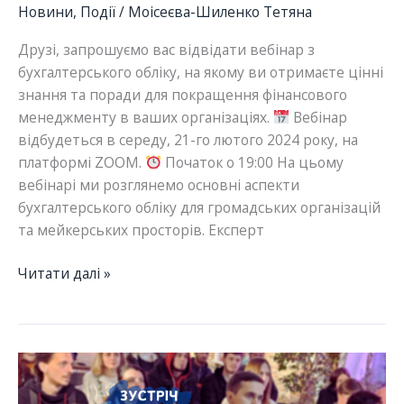
Новини
,
Події
/
Моісеєва-Шиленко Тетяна
Друзі, запрошуємо вас відвідати вебінар з
бухгалтерського обліку, на якому ви отримаєте цінні
знання та поради для покращення фінансового
менеджменту в ваших організаціях.
Вебінар
відбудеться в середу, 21-го лютого 2024 року, на
платформі ZOOM.
Початок о 19:00 На цьому
вебінарі ми розглянемо основні аспекти
бухгалтерського обліку для громадських організацій
та мейкерських просторів. Експерт
Вебінар
Читати далі »
з
бухгалтером
Юрієм
Зінченком