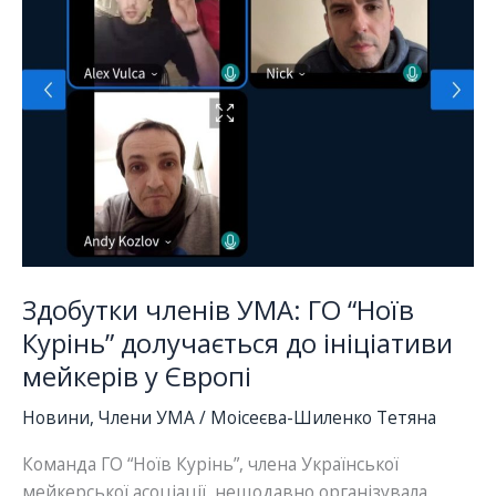
вебінару
Здобутки членів УМА: ГО “Ноїв
Курінь” долучається до ініціативи
мейкерів у Європі
Новини
,
Члени УМА
/
Моісеєва-Шиленко Тетяна
Команда ГО “Ноїв Курінь”, члена Української
мейкерської асоціації, нещодавно організувала