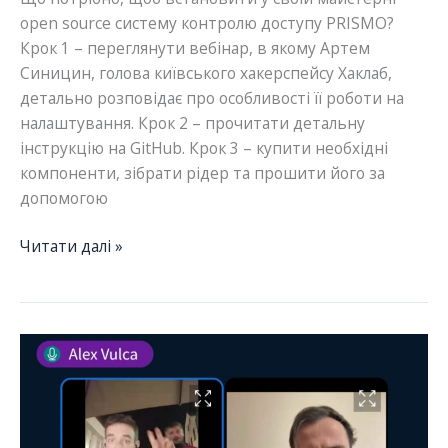
open source систему контролю доступу PRISMO?
Крок 1 – переглянути вебінар, в якому Артем
Синицин, голова київського хакерспейсу Хаклаб,
детально розповідає про особливості її роботи на
налаштування. Крок 2 – прочитати детальну
інструкцію на GitHub. Крок 3 – купити необхідні
компоненти, зібрати рідер та прошити його за
допомогою
Система
Читати далі »
контролю
доступу
до
майстерні
та
обладнання
Prismo:
запис