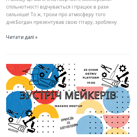
спільнотності відчувається і працює в рази
сильніше! То ж, трохи про атмосферу того
дня:Богдан презентував свою гітару, зроблену
Зустріч
Читати далі »
мейкерів
на
Платформі
Острів
25-
го
січня