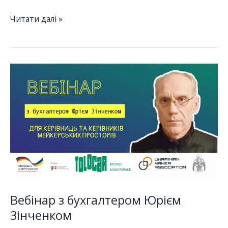
Знайомтеся
Читати далі »
з
членом
УМА:
“Технолаб
Полтава”
Вебінар з бухгалтером Юрієм
Зінченком