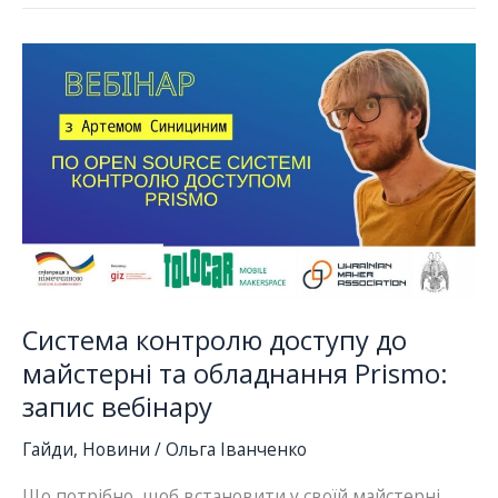
бібліотеках,
онлайн
зустріч
14.03
Система контролю доступу до
майстерні та обладнання Prismo:
запис вебінару
Гайди
,
Новини
/
Ольга Іванченко
Що потрібно, щоб встановити у своїй майстерні