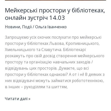
Мейкерські простори у бібліотеках,
онлайн зустріч 14.03
Новини
,
Події
/
Ольга Іванченко
Запрошуємо усіх охочих послухати про мейкерські
простори у бібліотеках Львова, Кропивницького,
Хмельницького та Славутича. Бібліотекарі
розкажуть про свій досвід створення мейкерського
простору та організацію навчальних заходів /
відвідувань цих просторів. Думаєте, що всі
простори у бібліотеках однакові? А от і ні! В деяких з
них відвідувачі можуть займатися робототехнікою,
в інших – рукоділлям та шиттям,
Мейкерські
Читати далі »
простори
у