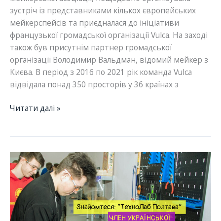
зустріч із представниками кількох європейських
мейкерспейсів та приєдналася до ініціативи
французької громадської організації Vulca. На заході
також був присутнім партнер громадської
організації Володимир Вальдман, відомий мейкер з
Києва. В період з 2016 по 2021 рік команда Vulca
відвідала понад 350 просторів у 36 країнах з
Здобутки
Читати далі »
членів
УМА:
ГО
“Ноїв
Курінь”
долучається
до
ініціативи
мейкерів