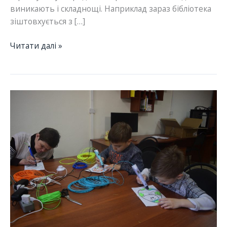
виникають і складнощі. Наприклад зараз бібліотека
зіштовхується з […]
Мейкерські
Читати далі »
простори
в
бібліотеках.
Запис
зустрічі