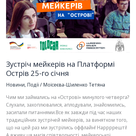
Зустріч мейкерів на Платформі
Острів 25-го січня
Новини
,
Події
/
Моісеєва-Шиленко Тетяна
Чим ми займались на «Острові» минулого четверга?
Слухали, захоплювалися, аплодували, знайомились,
засипали питаннями.Все як завжди під час наших
традиційних зустрічей мейкерів, за винятком того,
що на цей раз ми зустрілись оффлайн! Наррррешті!
А вживу ця магія співтворчості, мейкерської