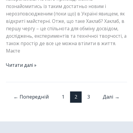
познайомитись із таким достатньо новим і
нерозповсюдженим (поки що) в Україні явищем, як
відкриті майстерні. Отже, що таке Хаклаб? Хаклаб, в
першу чергу – це спільнота для обміну досвідом,
досліджень, експериментів та технічної творчості, а
також простір де все це можна втілити в життя.
Маєте
Знайомтеся
Читати далі »
з
членом
УМА:
“Хаклаб”,
←
Попередній
1
2
3
Далі
→
Київ