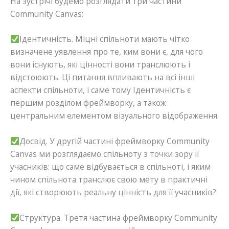
На зустрічі будемо розглядати три частини
Community Canvas:
Ідентичність. Міцні спільноти мають чітко
визначене уявлення про те, ким вони є, для чого
вони існують, які цінності вони транслюють і
відстоюють. Ці питання впливають на всі інші
аспекти спільноти, і саме тому Ідентичність є
першим розділом фреймворку, а також
центральним елементом візуального відображення.
Досвід. У другій частині фреймворку Community
Canvas ми розглядаємо спільноту з точки зору її
учасників: що саме відбувається в спільноті, і яким
чином спільнота транслює свою мету в практичні
дії, які створюють реальну цінність для її учасників?
Структура. Третя частина фреймворку Community