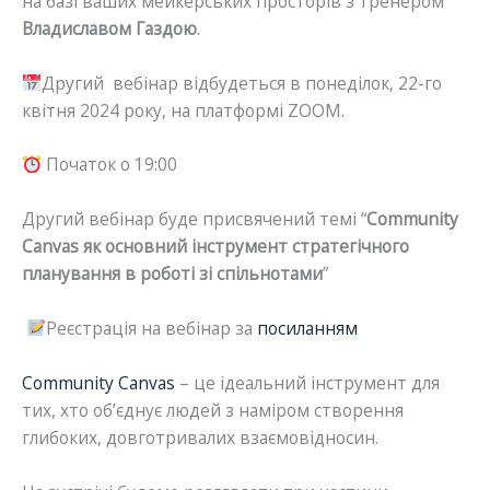
на базі ваших мейкерських просторів з тренером
Владиславом Газдою
.
Другий вебінар відбудеться в понеділок, 22-го
квітня 2024 року, на платформі ZOOM.
Початок о 19:00
Другий вебінар буде присвячений темі “
Community
Canvas як основний інструмент стратегічного
планування в роботі зі спільнотами
”
Реєстрація на вебінар за
посиланням
Community Canvas
– це ідеальний інструмент для
тих, хто об’єднує людей з наміром створення
глибоких, довготривалих взаємовідносин.