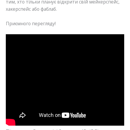
тим, хто тільки планує відкрити свій мейкерспейс,
хакерспейс або фаблаб.
Приємного перегляду!