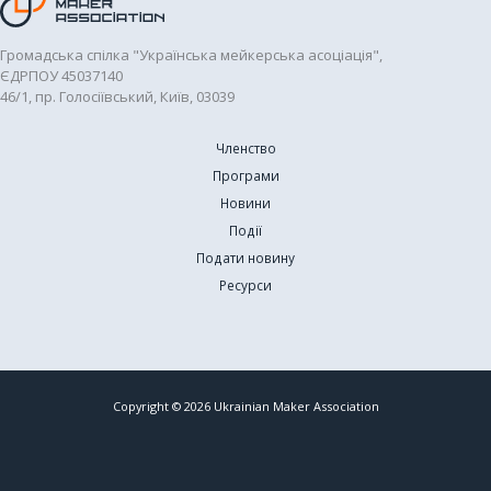
Громадська спілка "Українська мейкерська асоціація",
ЄДРПОУ 45037140
46/1, пр. Голосіївський, Київ, 03039
Членство
Програми
Новини
Події
Подати новину
Ресурси
Copyright © 2026 Ukrainian Maker Association