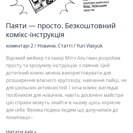
Паяти — просто. Безкоштовний
комікс-інструкція
коментарі 2
/
Новини
,
Статті
/
Yuri Vlasyuk
Відомий мейкер та хакер Мітч Альтман розробив
просту та зрозумілу інструкцію з паяння. Цей
дотепний комікс можна використовувати для
розширення власного кругозору, навчання пайці, чи
для шкільних активностей. І хоча комікс виглядає
посібником для новачків, навіть досвічені майстри
цієї справи можуть знайти в ньому щось корисне
для себе. Велика подяка людям що долучилися до
локалізації:–
Паяти
Читати далі »