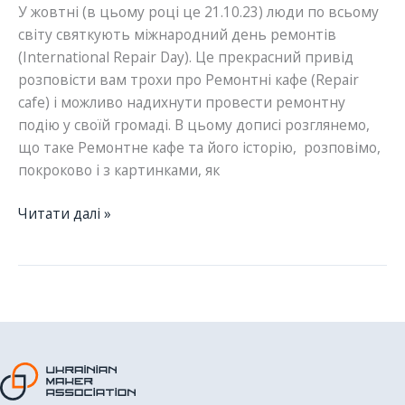
У жовтні (в цьому році це 21.10.23) люди по всьому
світу святкують міжнародний день ремонтів
(International Repair Day). Це прекрасний привід
розповісти вам трохи про Ремонтні кафе (Repair
cafe) і можливо надихнути провести ремонтну
подію у своїй громаді. В цьому дописі розглянемо,
що таке Ремонтне кафе та його історію, розповімо,
покроково і з картинками, як
Як
Читати далі »
організувати
Ремонтне
кафе.
Покрокова
інструкція