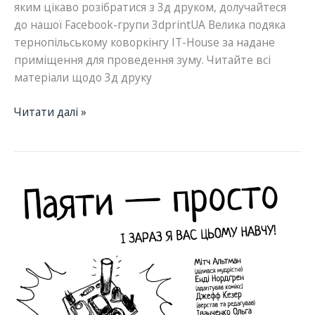
яким цікаво розібратися з 3д друком, долучайтеся
до нашої Facebook-групи 3dprintUA Велика подяка
тернопільському коворкінгу IT-House за надане
приміщення для проведення зуму. Читайте всі
матеріали щодо 3д друку
Запис
Читати далі »
онлайн-
зустрічі
з
Вікторією
Баран.
3D-
друк,
перші
кроки