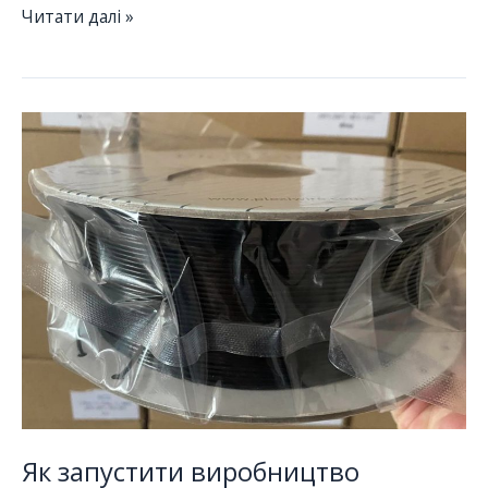
Базові
Читати далі »
підходи
з
техніки
безпеки
для
мейкерських
просторів
Як запустити виробництво