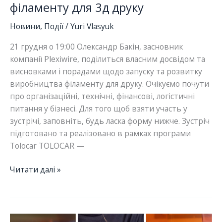
філаменту для 3д друку
Новини
,
Події
/
Yuri Vlasyuk
21 грудня о 19:00 Олександр Бакін, засновник
компанії Plexiwire, поділиться власним досвідом та
висновками і порадами щодо запуску та розвитку
виробництва філаменту для друку. Очікуємо почути
про організаційні, технічні, фінансові, логістичні
питання у бізнесі. Для того щоб взяти участь у
зустрічі, заповніть, будь ласка форму нижче. Зустріч
підготовано та реалізовано в рамках програми
Tolocar TOLOCAR —
Як
Читати далі »
запустити
виробництво
філаменту
для