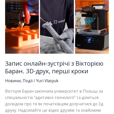
3д
друку
Запис онлайн-зустрічі з Вікторією
Баран. 3D-друк, перші кроки
Новини
,
Події
/
Yuri Vlasyuk
Вікторія Баран закінчила університет в Польщі за
спеціальністю “адитивні технології” та ділиться
досвідом про те як початківцям долучитися до 3д
друку. Надсилайте це відео друзям та знайомим