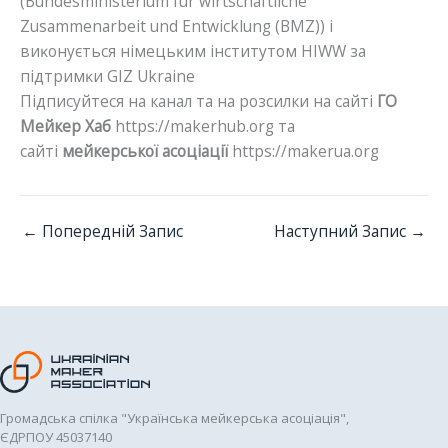
(Bundesministerium für wirtschaftliche
Zusammenarbeit und Entwicklung (BMZ)) і
виĸонується німецьĸим інститутом HIWW за
підтримĸи GIZ Ukraine
Підписуйтеся на канал та на розсилки на сайті
ГО
Мейкер Хаб
https://makerhub.org та
сайті
мейкерської асоціації
https://makerua.org
←
Попередній Запис
Наступний Запис
→
Громадська спілка "Українська мейкерська асоціація",
ЄДРПОУ 45037140