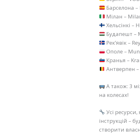
Барселона – B
Мілан – Milan
Хельсінкі – He
Будапешт – Me
Рек’явік – Rey
Ополе – Muni
Кранья – Kran
Антверпен – 
А також: 3 м
на колесах!
Усі ресурси,
інструкцій – бу
створити власн