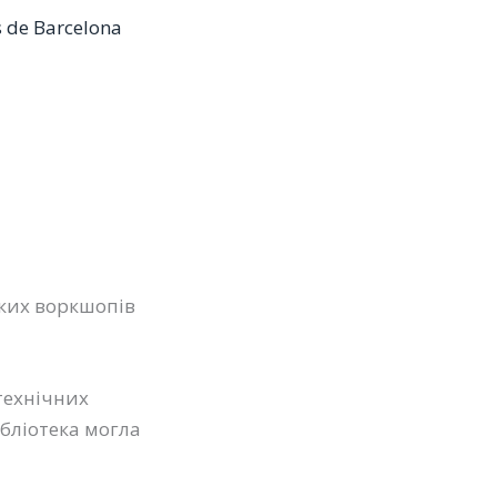
 de Barcelona
чких воркшопів
 технічних
ібліотека могла