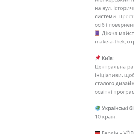
на вул. Історич
систем
и. Прос
осіб і повернен
Діюча майс
make-a-thek, о
Київ
:
Центральна рай
ініціативи, що
сталого дизай
освітні програ
Українські б
10 країн:
Берлін – VÖBB