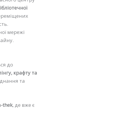
бібліотечної
переміщених
сть.
ої мережі
зайну.
ся до
інгу, крафту та
аднання та
-thek
, де вже є