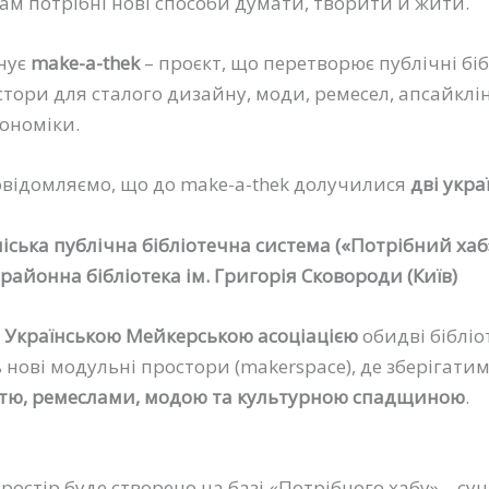
ам потрібні нові способи думати, творити й жити.
снує
make-a-thek
– проєкт, що перетворює публічні бі
стори для сталого дизайну, моди, ремесел, апсайклі
ономіки.
овідомляємо, що до make-a-thek долучилися
дві укра
іська публічна бібліотечна система («Потрібний хаб
айонна бібліотека ім. Григорія Сковороди (Київ)
з
Українською Мейкерською асоціацією
обидві бібліо
нові модульні простори (makerspace), де зберігати
стю, ремеслами, модою та культурною спадщиною
.
остір буде створено на базі «Потрібного хабу» – су