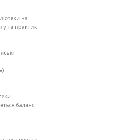
бліотеки на
нгу та практик
їнські
»)
теки
меться баланс
часного центру