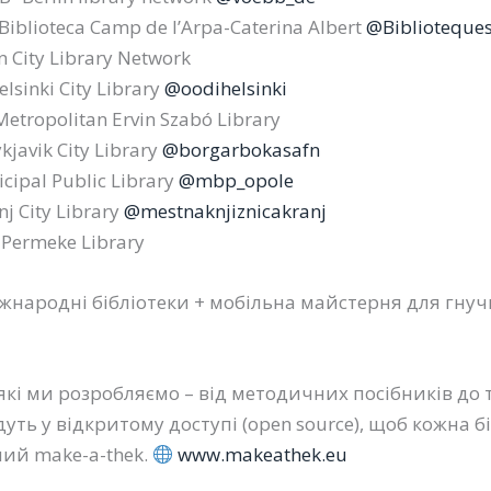
iblioteca Camp de l’Arpa-Caterina Albert
@Biblioteques
 City Library Network
lsinki City Library
@oodihelsinki
tropolitan Ervin Szabó Library
kjavik City Library
@borgarbokasafn
cipal Public Library
@mbp_opole
j City Library
@mestnaknjiznicakranj
Permeke Library
іжнародні бібліотеки + мобільна майстерня для гну
 які ми розробляємо – від методичних посібників до
дуть у відкритому доступі (open source), щоб кожна б
ий make-a-thek.
www.makeathek.eu