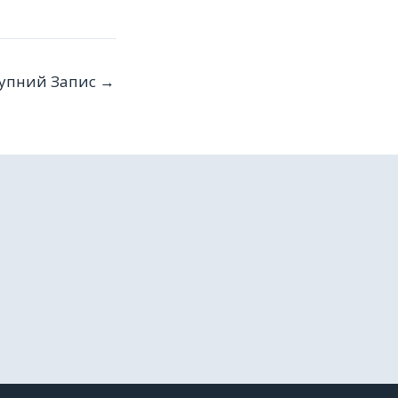
упний Запис
→