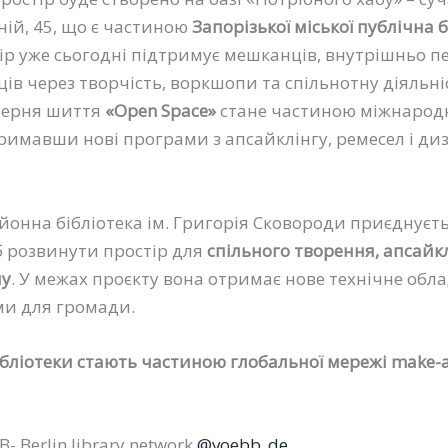
ній, 45, що є частиною
Запорізької міської публічна 
тір уже сьогодні підтримує мешканців, внутрішньо 
ців через творчість, воркшопи та спільнотну діяльні
терня шиття
«Open Space»
стане частиною міжнародн
тримавши нові програми з апсайклінгу, ремесел і ди
онна бібліотека ім. Григорія Сковороди приєднуєть
б розвинути простір для
спільного творення, апсайкл
ну
. У межах проєкту вона отримає нове технічне обл
ми для громади.
ібліотеки стають частиною глобальної мережі make-a
- Berlin library network
@voebb_de