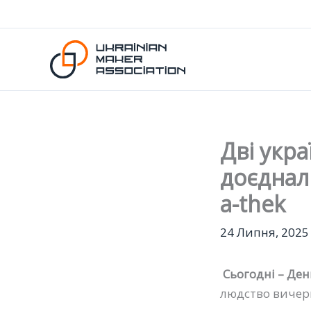
Перейти
до
вмісту
Дві укра
доєднал
a-thek
24 Липня, 2025
Сьогодні – Ден
людство вичерп