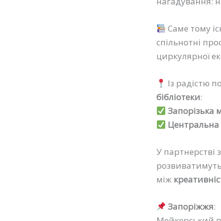
нагадування: н
Саме тому і
спільнотні про
циркулярної ек
Із радістю п
бібліотеки
:
Запорізька м
Центральна р
У партнерстві 
розвиватимуть 
між
креативні
Запоріжжя
:
Мейкерський пр