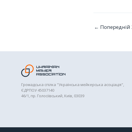
←
Попередній 
Громадська спілка "Українська мейкерська асоціація",
ЄДРПОУ 45037140
46/1, пр. Голосіївський, Київ, 03039