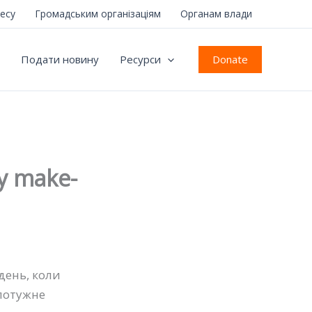
несу
Громадським організаціям
Органам влади
Donate
Подати новину
Ресурси
у make-
день, коли
 потужне