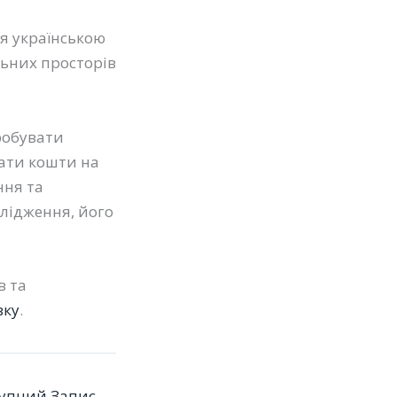
ія українською
льних просторів
робувати
чати кошти на
ння та
лідження, його
в та
зку
.
упний Запис
→