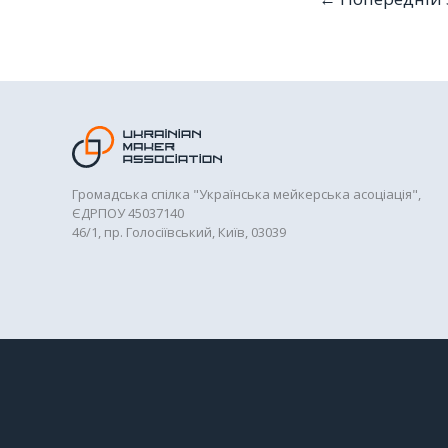
Громадська спілка "Українська мейкерська асоціація",
ЄДРПОУ 45037140
46/1, пр. Голосіївський, Київ, 03039