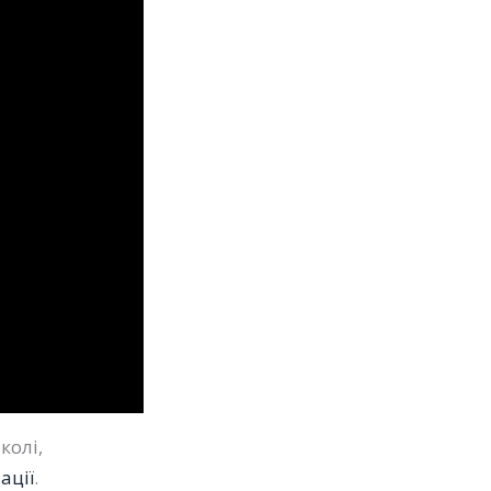
колі,
ації
.