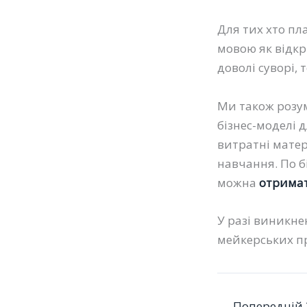
Для тих хто пл
мовою як відкр
доволі суворі, 
Ми також розум
бізнес-моделі 
витратні матер
навчання. По б
можна
отримат
У разі виникне
мейкерських пр
←
Попередній 