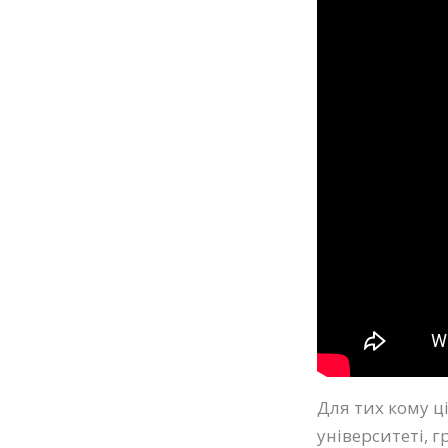
Для тих кому ці
університеті, 