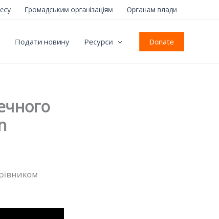
несу
Громадським організаціям
Органам влади
Donate
Подати новину
Ресурси
течного
n
ерівником