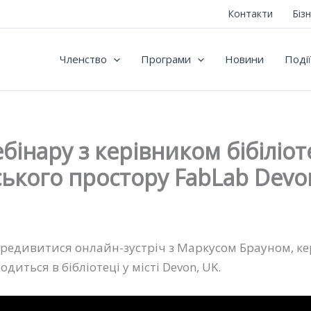
Контакти
Біз
Членство
Програми
Новини
Події
бінару з керівником бібіліо
ького простору FabLab Devo
редивитися онлайн-зустріч з Маркусом Брауном, к
диться в бібліотеці у місті Devon, UK.