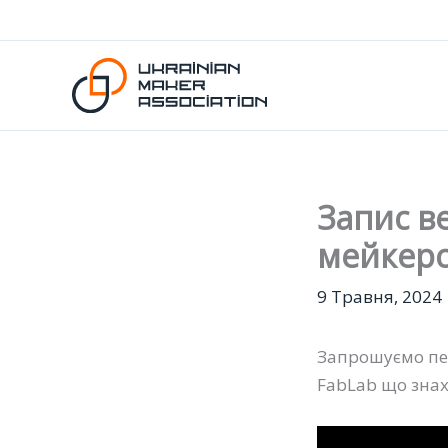
Перейти
до
вмісту
Запис ве
мейкерс
9 Травня, 2024
Запрошуємо пе
FabLab що знахо