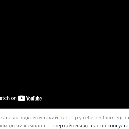
каво як відкрити такий простір у себе в бібліотеці, ш
громаді чи компанії —
звертайтеся до нас по консульт