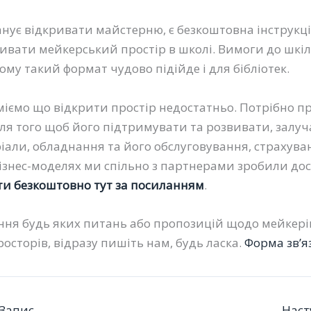
анує відкривати майстерню, є безкоштовна інструкц
ивати мейкерський простір в школі. Вимоги до шкі
тому такий формат чудово підійде і для бібліотек.
іємо що відкрити простір недостатньо. Потрібно п
для того щоб його підтримувати та розвивати, залу
іали, обладнання та його обслуговування, страхува
ізнес-моделях ми спільно з партнерами зробили дос
и безкоштовно тут за посиланням
.
ння будь яких питань або пропозицій щодо мейкері
осторів, відразу пишіть нам, будь ласка.
Форма зв’я
Запис
Наст