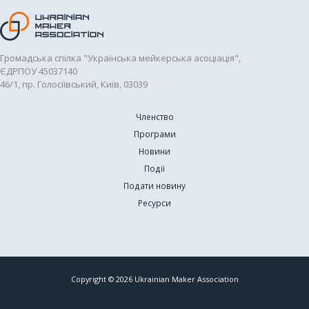
Громадська спілка "Українська мейкерська асоціація",
ЄДРПОУ 45037140
46/1, пр. Голосіївський, Київ, 03039
Членство
Програми
Новини
Події
Подати новину
Ресурси
Copyright © 2026 Ukrainian Maker Association