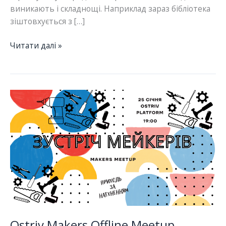
виникають і складнощі. Наприклад зараз бібліотека
зіштовхується з […]
Мейкерські
Читати далі »
простори
в
бібліотеках.
Запис
зустрічі
Ostriv Makers Offline Meetup