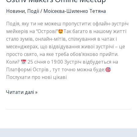
Новини
,
Події
/
Моісеєва-Шиленко Тетяна
Подія, яку ти не можеш пропустити: офлайн-зустріч
мейкерів на “Острові”
Так багато в нашому житті
стало зумів, онлайн-мітів, спілкування в чатах і
месенджерах, що відвідування живої зустрічі – це
просто свято, на яке треба обов’язково прийти.
Коли?
25 січня о 19:00 Зустріч відбудеться на
Платформі Острів , тут точно можна буде:
Послухати про нові цікаві
Ostriv
Читати далі »
Makers
Offline
Meetup