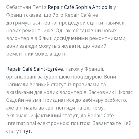
Себастьян Петі з
Repair Café Sophia Antipolis
у
Франції сказав, що його Repair Café не
дотримується певної процедури оцінки навичок
нових ремонтників. Однак, об’єднавши нових
волонтерів з більш досвідченими ремонтниками,
вони завжди можуть з’ясувати, що новий
ремонтник може, а що ні.
Repair Café Saint-Egrève
, також у Франції,
організовані за суворішою процедурою. Вони
написали великий статут із правилами та
вказівками для нових волонтерів. Засновник Ніколас
Садойн не зміг приєднатися до вебінару особисто,
але він надіслав свої погляди на цю тему,
включаючи фактичний статут, до Repair Café
International електронною поштою. Завантажте цей
статут
тут
.