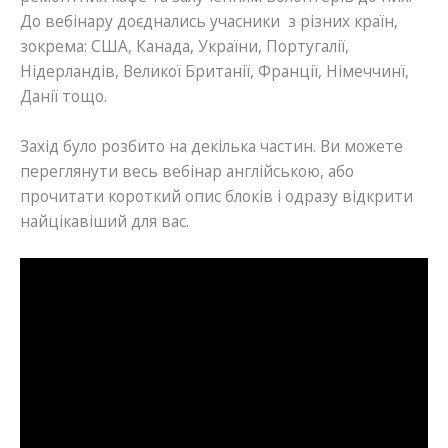
До вебінару доєднались учасники з різних країн,
зокрема: США, Канада, України, Португалії,
Нідерландів, Великої Британії, Франції, Німеччинї,
Данії тощо.
Захід було розбито на декілька частин. Ви можете
переглянути весь вебінар англійською, або
прочитати короткий опис блоків і одразу відкрити
найцікавіший для вас.