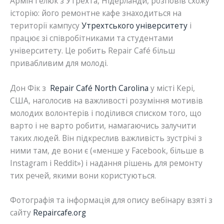
Армін Гелюк з Утрехта, Нідерланди, розповів схожу
історію: його ремонтне кафе знаходиться на
території кампусу
Утрехтського університету
і
працює зі співробітниками та студентами
університету. Це робить Repair Café більш
привабливим для молоді.
Дон Фік з
Repair Café North Carolina
у місті Кері,
США, наголосив на важливості розуміння мотивів
молодих волонтерів і поділився списком того, що
варто і не варто робити, намагаючись залучити
таких людей. Він підкреслив важливість зустрічі з
ними там, де вони є («менше у Facebook, більше в
Instagram і Reddit») і надання рішень для ремонту
тих речей, якими вони користуються.
Фотографія та інформація для опису вебінару взяті з
сайту
Repaircafe.org