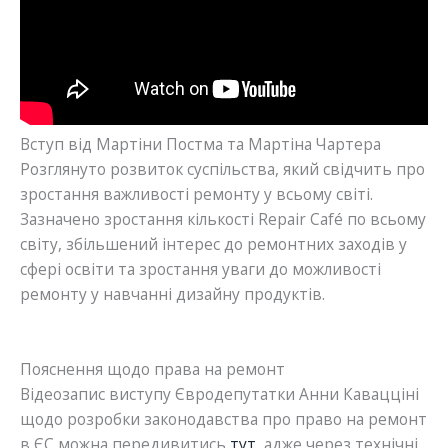
Вступ від Мартіни Постма та Мартіна Чартера
Розглянуто розвиток суспільства, який свідчить про
зростання важливості ремонту у всьому світі.
Зазначено зростання кількості Repair Café по всьому
світу, збільшений інтерес до ремонтних заходів у
сфері освіти та зростання уваги до можливості
ремонту у навчанні дизайну продуктів.
Пояснення щодо права на ремонт
Відеозапис виступу Євродепутатки Анни Кавацціні
щодо розробки законодавства про право на ремонт
в ЄС можна передивитись
т
ут
, адже через технічні