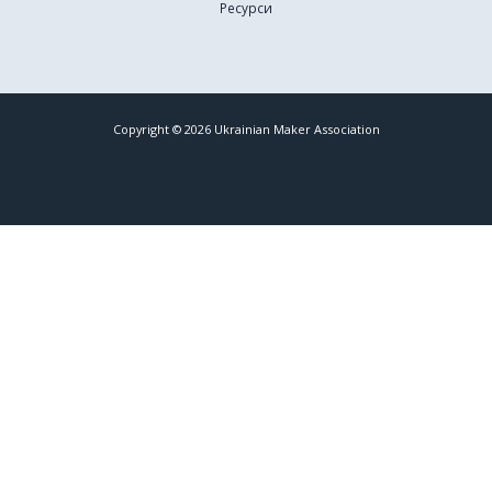
Ресурси
Copyright © 2026 Ukrainian Maker Association
Події та можливості для мейкерів
від асоціації
✕
Підписатися!