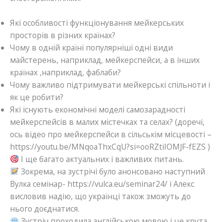
Які особливості функціонування мейкерських
просторів в різних країнах?
Чому в одній країні популярніші одні види
майстерень, наприклад, мейкерспейси, а в інших
країнах ,наприклад, фаблаби?
Чому важливо підтримувати мейкерські спільноти і
як це робити?
Які існують економічні моделі самозарадності
мейкерспейсів в малих містечках та селах? (доречі,
ось відео про мейкерспейси в сільськім місцевості –
https://youtu.be/MNqoaThxCqU?si=ooRZtiIOMJF-fEZS )
І ще багато актуальних і важливих питань.
Зокрема, на зустрічі було анонсовано наступний
Вулка семінар- https://vulca.eu/seminar24/ і Алекс
висловив надію, що українці також зможуть до
нього доєднатися.
Зустріч проходила англійською мовою і це крута