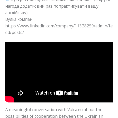
нагода додатковий раз попрактикувати вашу
англійську)
Вулка компані
https://www.linkedin.com/company/11328259/admin/fe
ed/posts/
A meaningful conversation with Vulca.eu about the
possibilities of cooperation between the Ukrainian