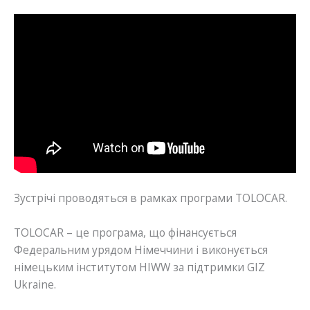
Зустрічі проводяться в рамках програми TOLOCAR.
TOLOCAR – це програма, що фінансується
Федеральним урядом Німеччини і виконується
німецьким інститутом HIWW за підтримки GIZ
Ukraine.