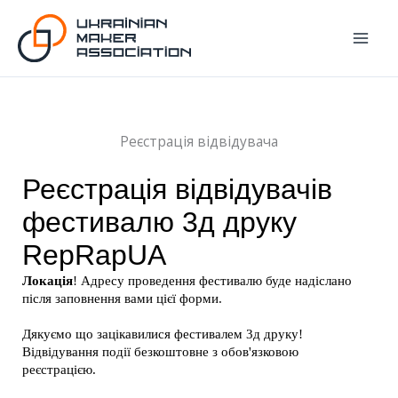
Перейти
до
вмісту
Реєстрація відвідувача