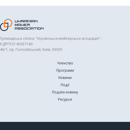
Громадська спілка "Українська мейкерська асоціація",
ЄДРПОУ 45037140
46/1, пр. Голосіївський, Київ, 03039
Членство
Програми
Новини
Події
Подати новину
Ресурси