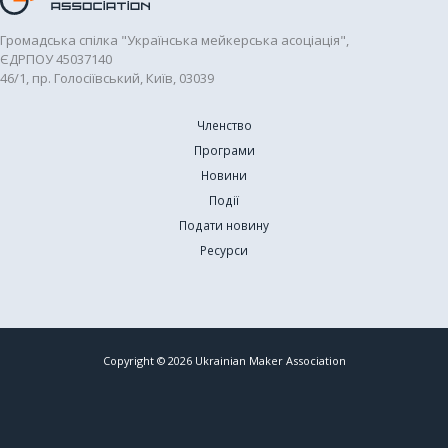
Громадська спілка "Українська мейкерська асоціація",
ЄДРПОУ 45037140
46/1, пр. Голосіївський, Київ, 03039
Членство
Програми
Новини
Події
Подати новину
Ресурси
Copyright © 2026 Ukrainian Maker Association